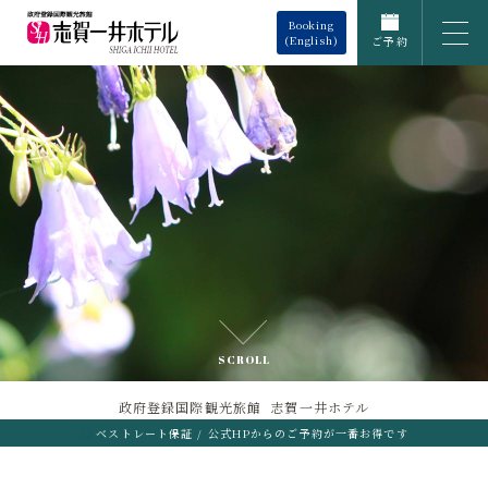
Booking
(English)
ご予約
SCROLL
政府登録国際観光旅館 志賀一井ホテル
ベストレート保証 / 公式HPからのご予約が一番お得です