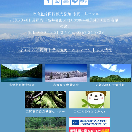
政府登録国際観光旅館 志賀一井ホテル
〒381-0401 長野県下高井郡山ノ内町大字平穏7149（志賀高原 一
の瀬）
Tel: 0120-47-3133 / Fax: 0269-34-2839
よくあるご質問
予約変更・キャンセル
求人情報
志賀高原観光協会
志賀高原索道協会
志賀高原お天気情報
志賀高原自然保護センター
OKOMIN(おこみん)